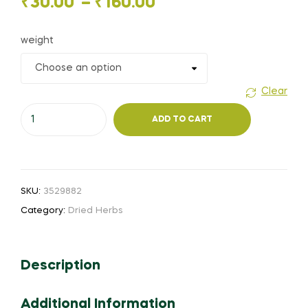
Price
₹
30.00
–
₹
160.00
range:
weight
₹30.00
through
Clear
Lemon
₹160.00
ADD TO CART
Skin
(or)
Nimbu
(or)
SKU:
3529882
Limbu
Category:
Dried Herbs
skin
quantity
Description
Additional Information