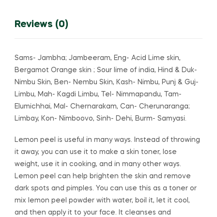
Reviews (0)
Sams- Jambha; Jambeeram, Eng- Acid Lime skin,
Bergamot Orange skin ; Sour lime of india, Hind & Duk-
Nimbu Skin, Ben- Nembu Skin, Kash- Nimbu, Punj & Guj-
Limbu, Mah- Kagdi Limbu, Tel- Nimmapandu, Tam-
Elumichhai, Mal- Chernarakam, Can- Cherunaranga;
Limbay, Kon- Nimboovo, Sinh- Dehi, Burm- Samyasi.
Lemon peel is useful in many ways.
Instead of throwing
it away, you can use it to make a skin toner, lose
weight, use it in cooking, and in many other ways.
Lemon peel can help brighten the skin and remove
dark spots and pimples.
You can use this as a toner or
mix lemon peel powder with water, boil it, let it cool,
and then apply it to your face.
It cleanses and