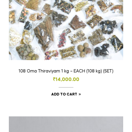
108 Oma Thiraviyam 1 kg – EACH (108 kg) (SET)
₹
14,000.00
ADD TO CART