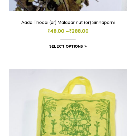
Aada Thodai (or) Malabar nut (or) Sinhaparni
Price
₹
48.00
–
₹
288.00
range:
This
SELECT OPTIONS
₹48.00
product
through
has
₹288.00
multiple
variants.
The
options
may
be
chosen
on
the