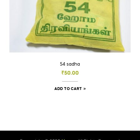
product
page
54 sadha
₹
50.00
ADD TO CART