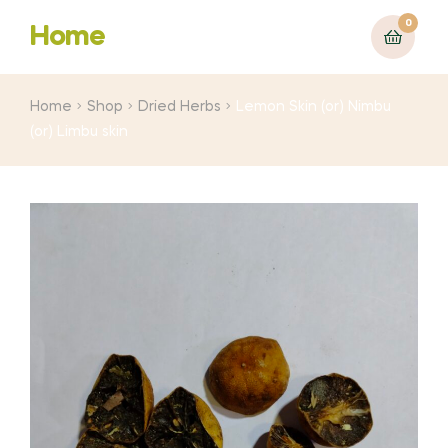
0
Home
Home
Shop
Dried Herbs
Lemon Skin (or) Nimbu
(or) Limbu skin