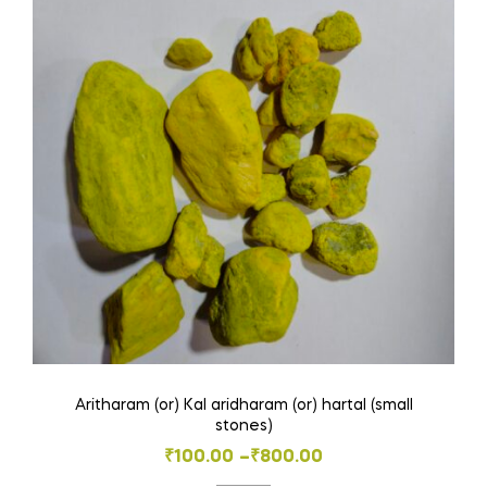
Aritharam (or) Kal aridharam (or) hartal (small
stones)
Price
₹
100.00
–
₹
800.00