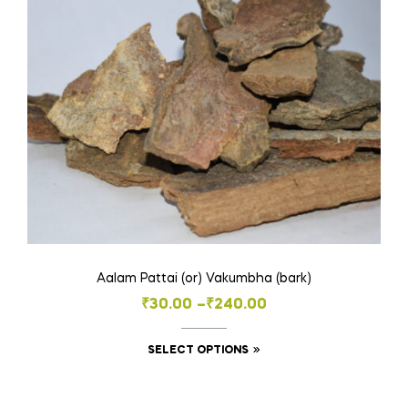
Aalam Pattai (or) Vakumbha (bark)
Price
₹
30.00
–
₹
240.00
range:
This
SELECT OPTIONS
₹30.00
product
through
has
₹240.00