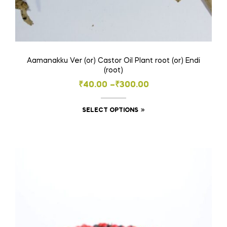
Aamanakku Ver (or) Castor Oil Plant root (or) Endi
(root)
Price
₹
40.00
–
₹
300.00
range:
This
SELECT OPTIONS
₹40.00
product
through
has
₹300.00
multiple
variants.
The
options
may
be
chosen