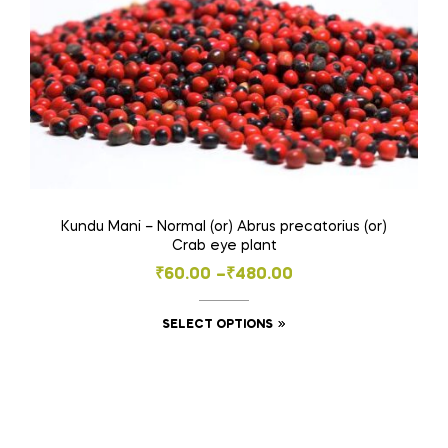
on
the
product
page
Kundu Mani – Normal (or) Abrus precatorius (or)
Crab eye plant
Price
₹
60.00
–
₹
480.00
range:
This
SELECT OPTIONS
₹60.00
product
through
has
₹480.00
multiple
variants.