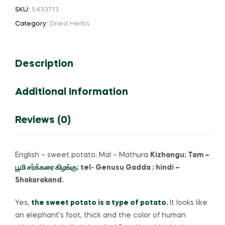
பூமி
SKU:
5433713
சர்க்கரை
Category:
Dried Herbs
கிழங்கு
quantity
Description
Additional Information
Reviews (0)
English – sweet potato; Mal – Mathura
Kizhangu; Tam –
பூமி சர்க்கரை கிழங்கு
; tel-
Genusu Gadda ; hindi –
Shakarakand.
Yes,
the sweet potato is a type of potato.
It looks like
an elephant’s foot, thick and the color of human