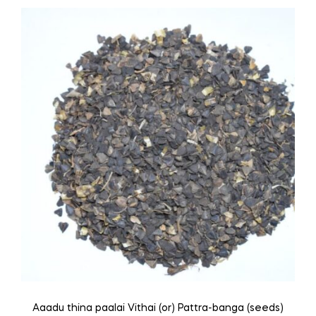
multiple
variants.
The
options
may
be
chosen
on
the
product
page
Aaadu thina paalai Vithai (or) Pattra-banga (seeds)