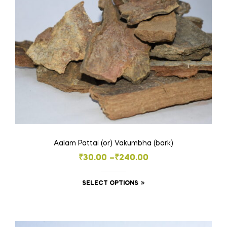
chosen
on
the
product
page
Aalam Pattai (or) Vakumbha (bark)
Price
₹
30.00
–
₹
240.00
range:
This
SELECT OPTIONS
₹30.00
product
through
has
₹240.00
multiple