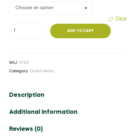
₹25.00
through
Clear
Multani
₹80.00
ADD TO CART
Mitti
(or)
Fuller's
Earth
SKU:
5723
(or)
Category:
Dried Herbs
முல்தானி
மட்டி
-
Description
Stone
form
quantity
Additional Information
Reviews (0)