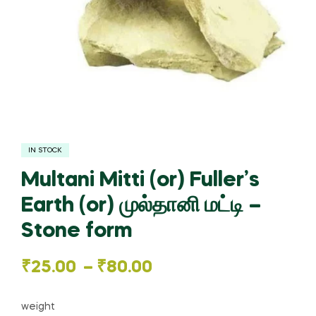
IN STOCK
Multani Mitti (or) Fuller’s
Earth (or) முல்தானி மட்டி –
Stone form
Price
₹
25.00
–
₹
80.00
range:
weight