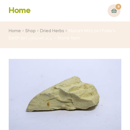
0
Home
Home
Shop
Dried Herbs
Multani Mitti (or) Fuller’s
Earth (or) முல்தானி மட்டி – Stone form