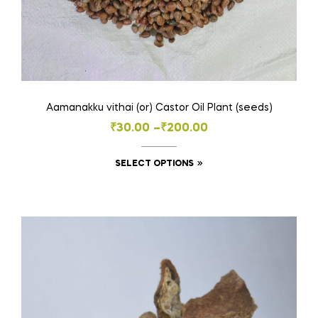
Aamanakku vithai (or) Castor Oil Plant (seeds)
Price
₹
30.00
–
₹
200.00
range:
This
SELECT OPTIONS
₹30.00
product
through
has
₹200.00
multiple
variants.
The
options
may
be