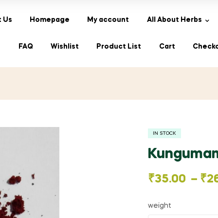
 Us
Homepage
My account
All About Herbs
s
FAQ
Wishlist
Product List
Cart
Check
IN STOCK
Kungumam 
Price
₹
35.00
–
₹
2
range:
weight