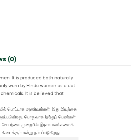
ws (0)
women.
It is produced both naturally
monly worn by Hindu women as a dot
chemicals. It is believed that
யில் பொட்டாக அணிவார்கள்.
இது இயற்கை
ருதப்படுகிறது. பொதுவாக இந்துப் பெண்கள்
ும், செயற்கை முறையில் இரசாயனங்களைக்
டைக்கும் என்று நம்பப்படுகிறது.