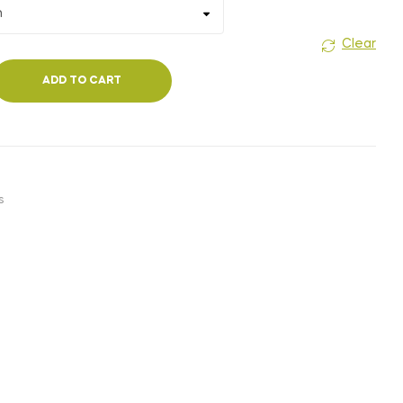
₹240.00
Clear
ADD TO CART
s