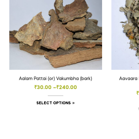
Aalam Pattai (or) Vakumbha (bark)
Aavaara E
Price
₹
30.00
–
₹
240.00
₹
range:
This
SELECT OPTIONS
₹30.00
product
through
has
₹240.00
multiple
variants.