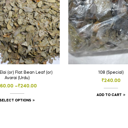
lai (or) Flat Bean Leaf (or)
108 (Special)
Avarai (Urdu)
₹
240.00
Price
60.00
–
₹
240.00
range:
ADD TO CART
This
SELECT OPTIONS
₹60.00
product
through
has
₹240.00
multiple