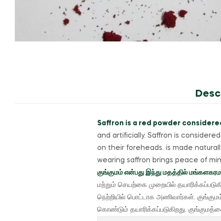
Desc
Saffron is a red powder considere
and artificially.
Saffron is considere
on their foreheads. is made naturall
wearing saffron brings peace of min
குங்குமம் என்பது இந்து மதத்தில் மங்களகரமா
மற்றும் செயற்கை முறையில் தயாரிக்கப்படுக
நெற்றியில் பொட்டாக அணிவார்கள். குங்க
கொண்டும் தயாரிக்கப்படுகிறது. குங்குமத்