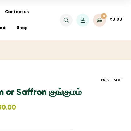
Contact us
0
₹
0.00
out
Shop
.
PREV
NEXT
or Saffron குங்குமம்
PRICE
₹
₹
350.00
35.00
–
₹
240.00
60.00
RANGE:
₹35.00
THROUGH