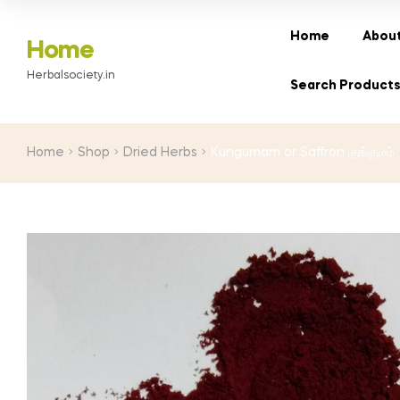
range:
₹35.00
Home
About
Home
through
Herbalsociety.in
₹260.00
Search Product
Home
Shop
Dried Herbs
Kungumam or Saffron குங்குமம்