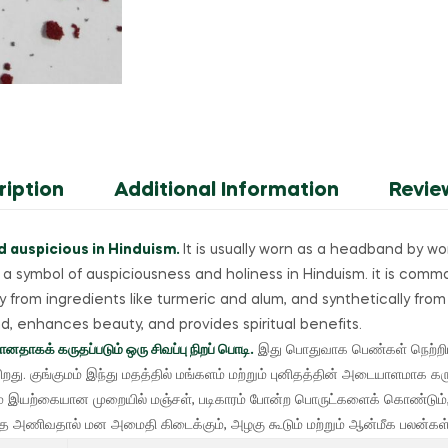
ription
Additional Information
Revie
d auspicious in Hinduism.
It is usually worn as a headband by 
d a symbol of auspiciousness and holiness in Hinduism. it is com
y from ingredients like turmeric and alum, and synthetically from 
d, enhances beauty, and provides spiritual benefits.
னதாகக் கருதப்படும் ஒரு சிவப்பு நிறப் பொடி.
இது பொதுவாக பெண்கள் நெற்றி
ிறது.
குங்குமம் இந்து மதத்தில் மங்களம் மற்றும் புனிதத்தின் அடையாளமாக க
ுமம் இயற்கையான முறையில் மஞ்சள், படிகாரம் போன்ற பொருட்களைக் கொண்ட
தை அணிவதால் மன அமைதி கிடைக்கும், அழகு கூடும் மற்றும் ஆன்மீக பலன்கள் கி