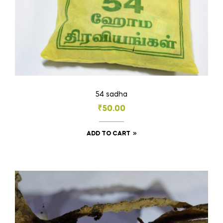
page
54 sadha
₹
50.00
ADD TO CART