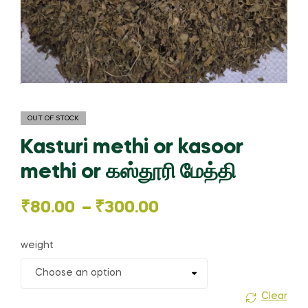
OUT OF STOCK
Kasturi methi or kasoor
methi or கஸ்தூரி மேத்தி
Price
₹
80.00
–
₹
300.00
range:
weight
₹80.00
through
Clear