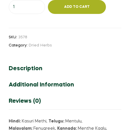
Kasturi
₹300.00
ADD TO CART
methi
or
kasoor
methi
SKU:
3578
or
Category:
Dried Herbs
கஸ்தூரி
மேத்தி
quantity
Description
Additional Information
Reviews (0)
Hindi:
Kasuri Methi,
Telugu:
Mentulu,
Malayalam:
Fenugreek,
Kannada:
Menthe Kaalu,