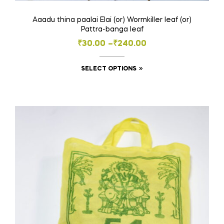
Aaadu thina paalai Elai (or) Wormkiller leaf (or)
Pattra-banga leaf
Price
₹
30.00
–
₹
240.00
range:
This
SELECT OPTIONS
₹30.00
product
through
has
₹240.00
multiple
variants.
The
options
may
be
chosen
on
the
product