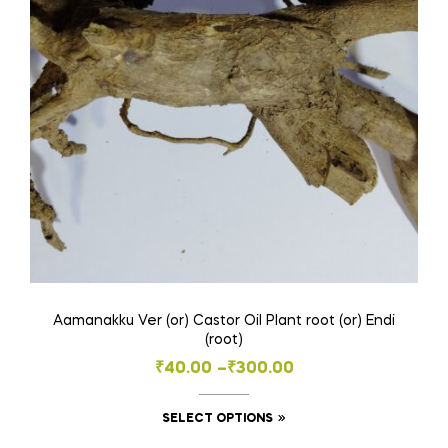
Aamanakku Ver (or) Castor Oil Plant root (or) Endi
(root)
Price
₹
40.00
–
₹
300.00
range:
This
SELECT OPTIONS
₹40.00
product