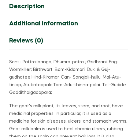
Description
(Powder)
quantity
Additional Information
Reviews (0)
Sans- Pattra-banga; Dhumra-patra ; Gridhrani. Eng-
Wormkiller; Birthwort. Bom-Kidamari. Duk. & Guj-
gudhatee.Hind-Kiramar. Can- Sanajali-hullu. Mal-Atu-
tinlap; Atutintappala.Tam-Adu-thinna-palai. Tel-Gudide
Gaddithaigadapara;
The goat’s milk plant, its leaves, stem, and root, have
medicinal properties.
In particular, it is used as a
medicine for skin diseases, ulcers, and stomach worms.
Goat milk balm is used to heal chronic ulcers, rubbing
them on the scalp can prevent hair loss. It is also