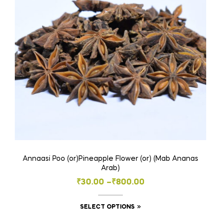
Annaasi Poo (or)Pineapple Flower (or) (Mab Ananas
Arab)
Price
₹
30.00
–
₹
800.00
range:
This
SELECT OPTIONS
₹30.00
product