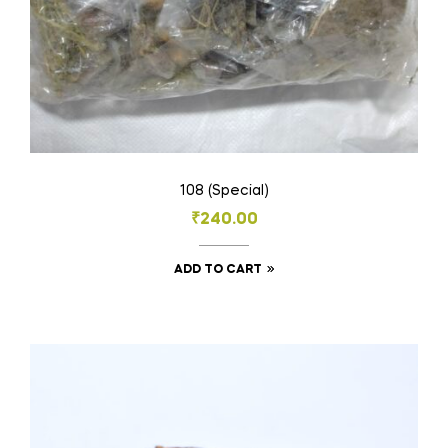
page
108 (Special)
₹
240.00
ADD TO CART