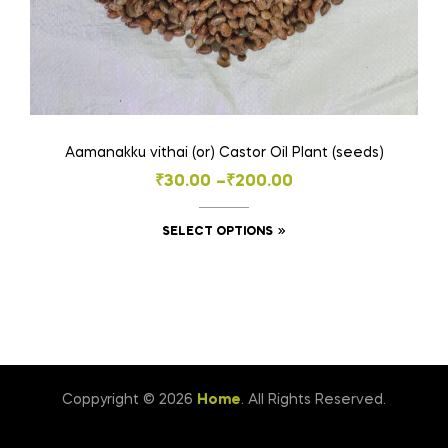
Aamanakku vithai (or) Castor Oil Plant (seeds)
Price
₹
30.00
–
₹
200.00
range:
This
SELECT OPTIONS
₹30.00
product
through
has
₹200.00
multiple
variants.
The
options
Coppyright © 2026
Home
. All Rights Reserved.
may
be