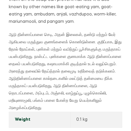
known by other names like goat-eating yam, goat-
eating yam, ambudam, anjali, vazhdupoo, worm-killer,
mariunamooli, and pangam yam.
ஆடு தின்னாப்பாளை செடி, அதன் இலைகள், தண்டு மற்றும் வேர்
ஆகியவை மருத்துவ குணங்களைக் கொண்டுள்ளன.
குறிப்பாக, இது
தோல் நோய்கள், புண்கள் மற்றும் வயிற்றுப் பூச்சிகளுக்கு மருந்தாகப்
பயன்படுகிறது.
நாள்பட்ட புண்களை குணமாக்க ஆடு தின்னாப்பாளை
தைலம் பயன்படுகிறது, கஷாயமாக்கி குடித்தால் உடல் வலுப்பெறும்.
அரைத்து தலையில் தேய்த்தால் தலைமுடி உதிர்வைத் தடுக்கலாம்.
ஆடுதின்னாப்பாளை கால்நடைகளில் மலட்டுத் தன்மையை நீக்க
மருந்தாகப் பயன்படுகிறது, ஆடு தின்னாப்பாளை, ஆடு
தொடாப்பாளை, அம்புடம், அஞ்சலி, வாழ்துப்பூ, புழுக்கொல்லி,
மறியுணாமூலி, பங்கம் பாளை போன்ற வேறு பெயர்களிலும்
அழைக்கப்படுகிறது.
Weight
0.1 kg