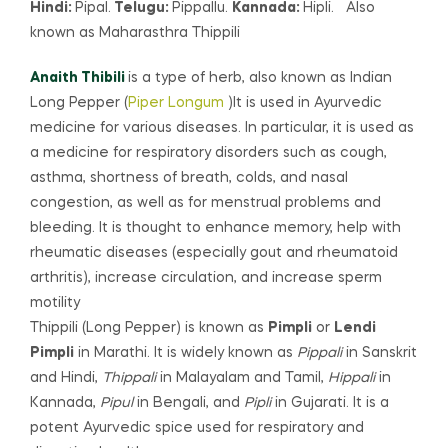
Hindi:
Pipal.
Telugu:
Pippallu.
Kannada:
Hipli.
Also
known as Maharasthra Thippili
Anaith Thibili
is a type of herb, also known as Indian
Long Pepper
(
Piper Longum
)
It is used in Ayurvedic
medicine for various diseases.
In particular, it is used as
a medicine for respiratory disorders such as cough,
asthma, shortness of breath, colds, and nasal
congestion, as well as for menstrual problems and
bleeding.
It is thought to enhance memory, help with
rheumatic diseases (especially gout and rheumatoid
arthritis), increase circulation, and increase sperm
motility
Thippili (Long Pepper) is known as
Pimpli
or
Lendi
Pimpli
in Marathi. It is widely known as
Pippali
in Sanskrit
and Hindi,
Thippali
in Malayalam and Tamil,
Hippali
in
Kannada,
Pipul
in Bengali, and
Pipli
in Gujarati. It is a
potent Ayurvedic spice used for respiratory and