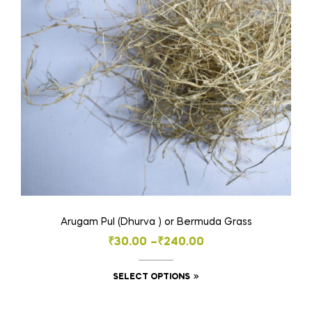
be
chosen
on
the
product
page
Arugam Pul (Dhurva ) or Bermuda Grass
Price
₹
30.00
–
₹
240.00
range:
This
SELECT OPTIONS
₹30.00
product
through
has