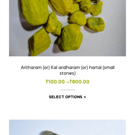
Aritharam (or) Kal aridharam (or) hartal (small
stones)
Price
₹
100.00
–
₹
800.00
range:
This
SELECT OPTIONS
₹100.00
product
through
has
₹800.00
multiple
variants.