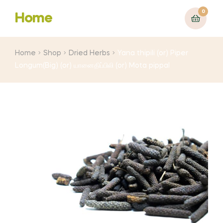
0
Home
Home
Shop
Dried Herbs
Yana thipili (or) Piper
Longum(Big) (or) யானைதிப்பிலி (or) Mota pippal