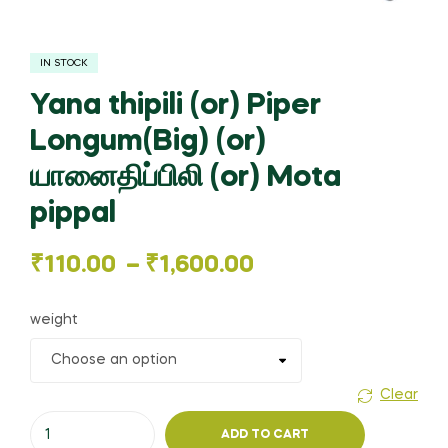
IN STOCK
Yana thipili (or) Piper
Longum(Big) (or)
யானைதிப்பிலி (or) Mota
pippal
Price
₹
110.00
–
₹
1,600.00
range:
weight
₹110.00
through
Clear
Yana
₹1,600.00
ADD TO CART
thipili