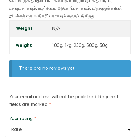
நோய்களுக்கு (குறிப்பாக கீல்வாதம் மற்றும் முடக்கு வாதம்)
உதவுவதாகவும், சுழற்சியை அதிகரிப்பதாகவும், விந்தணுக்களின்
இயக்கத்தை அதிகரிப்பதாகவும் கருதப்படுகிறது,
Weight
N/A
weight
100g, 1kg, 250g, 500g, 50g
There are no reviews yet.
Your email address will not be published.
Required
fields are marked
*
Your rating
*