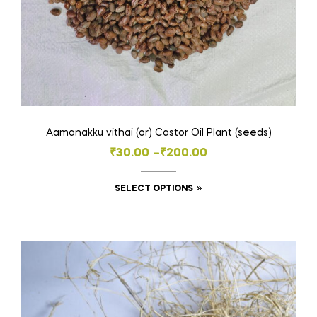
Aamanakku vithai (or) Castor Oil Plant (seeds)
Price
₹
30.00
–
₹
200.00
range:
This
SELECT OPTIONS
₹30.00
product
through
has
₹200.00
multiple
variants.
The
options
may