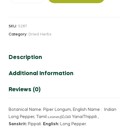
(or)
Piper
Longum(Big)
SKU:
5287
(or)
Category:
Dried Herbs
யானைதிப்பிலி
(or)
Mota
Description
pippal
quantity
Additional Information
Reviews (0)
Botanical Name: Piper Longum, English Name : Indian
Long Pepper, Tamil யானைதிப்பிலி YanaiThippili ,
Sanskrit:
Pippali.
English:
Long Pepper.