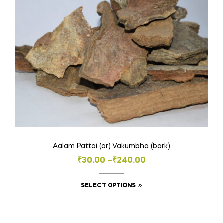
Aalam Pattai (or) Vakumbha (bark)
Price
₹
30.00
–
₹
240.00
range:
This
SELECT OPTIONS
₹30.00
product
through
has
₹240.00
multiple