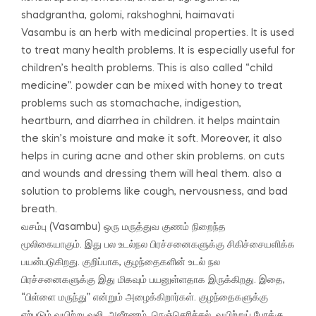
shadgrantha, golomi, rakshoghni, haimavati
Vasambu is an herb with medicinal properties.
It is used
to treat many health problems.
It is especially useful for
children’s health problems.
This is also called “child
medicine”.
powder can be mixed with honey to treat
problems such as stomachache, indigestion,
heartburn, and diarrhea in children. it
helps maintain
the skin’s moisture and make it soft.
Moreover, it also
helps in curing acne and other skin problems.
on cuts
and wounds and dressing them will heal them. also a
solution to problems like cough, nervousness, and bad
breath.
வசம்பு (Vasambu) ஒரு மருத்துவ குணம் நிறைந்த
மூலிகையாகும்.
இது பல உடல்நல பிரச்சனைகளுக்கு சிகிச்சையளிக்க
பயன்படுகிறது.
குறிப்பாக, குழந்தைகளின் உடல் நல
பிரச்சனைகளுக்கு இது மிகவும் பயனுள்ளதாக இருக்கிறது.
இதை,
“பிள்ளை மருந்து” என்றும் அழைக்கிறார்கள்.
குழந்தைகளுக்கு
ஏற்படும் வயிற்று வலி, அஜீரணம், நெஞ்செரிச்சல், வயிற்றுப் போக்கு