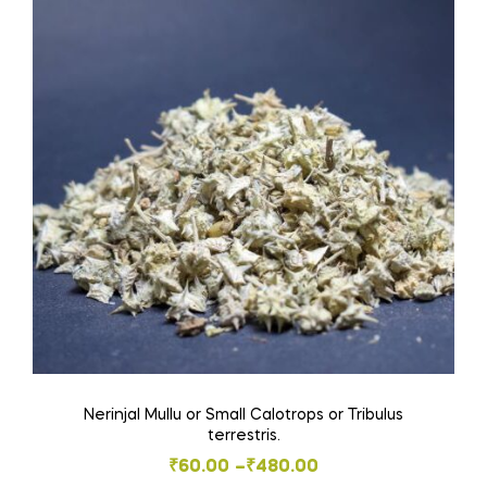
variants.
The
options
may
be
chosen
on
the
product
page
Nerinjal Mullu or Small Calotrops or Tribulus
terrestris.
Price
₹
60.00
–
₹
480.00