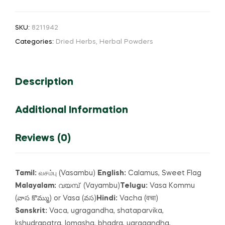
Calamus
or
SKU:
8211942
(Vacha)
Categories:
Dried Herbs
,
Herbal Powders
வசம்பு
(Vach)
-
Description
Powder
quantity
Additional Information
Reviews (0)
Tamil:
வசம்பு (Vasambu)
English:
Calamus, Sweet Flag
Malayalam:
വയമ്പ് (Vayambu)
Telugu:
Vasa Kommu
(వాస కొమ్ము) or Vasa (వస)
Hindi:
Vacha (वचा)
Sanskrit:
Vaca, ugragandha, shataparvika,
kshudrapatra, lomasha, bhadra, ugragandha,