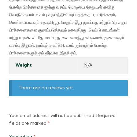
போன்ற பிரச்சனைகளுக்கு வசம்பு பொடியை தேனுடன் கலந்து
கொடுக்கலாம்.
வசம்பு சருமத்தின் ஈரப்பதத்தை பராமரிக்கவும்,
மென்மையாகவும் உதவுகிறது.
மேலும், இது முகப்பரு மற்றும் பிற சரும
பிரச்சனைகளை குணப்படுத்தவும் உதவுகிறது.
வெட்டு காயங்கள்
மற்றும் புண்கள் மீது வசம்பு தூளை வைத்து கட்டினால், குணமாகும்.
வசம்பு இருமல், நரம்புத் தளர்ச்சி, வாய் துர்நாற்றம் போன்ற
பிரச்சனைகளுக்கும் தீர்வாக இருக்கும்.
Weight
N/A
There are no reviews yet.
Your email address will not be published.
Required
fields are marked
*