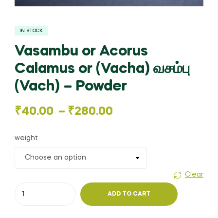
IN STOCK
Vasambu or Acorus
Calamus or (Vacha) வசம்பு
(Vach) – Powder
Price
₹
40.00
–
₹
280.00
range:
weight
₹40.00
through
Clear
Vasambu
₹280.00
ADD TO CART
or
Acorus