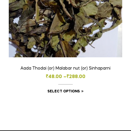
the
product
page
Aada Thodai (or) Malabar nut (or) Sinhaparni
Price
₹
48.00
–
₹
288.00
range:
This
SELECT OPTIONS
₹48.00
product
through
has
₹288.00
multiple
variants.
The