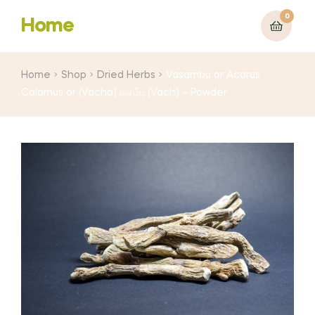
0
Home
Home
Shop
Dried Herbs
Vasambu or Acorus
Calamus or (Vacha) வசம்பு (Vach) – Powder