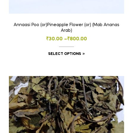
Annaasi Poo (or)Pineapple Flower (or) (Mab Ananas
Arab)
Price
₹
30.00
–
₹
800.00
range:
This
SELECT OPTIONS
₹30.00
product
through
has
₹800.00
multiple
variants.
The
options
may
be
chosen
on