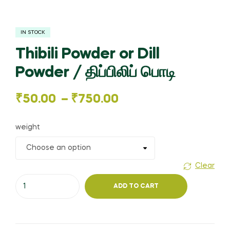
IN STOCK
Thibili Powder or Dill
Powder / திப்பிலிப் பொடி
Price
₹
50.00
–
₹
750.00
range:
weight
₹50.00
through
Clear
Thibili
₹750.00
ADD TO CART
Powder
or
Dill