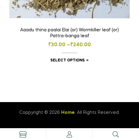
Aaadu thina paalai Elai (or) Wormkiller leaf (or)
Pattra-banga leaf
Price
₹
30.00
–
₹
240.00
range:
This
SELECT OPTIONS
₹30.00
product
through
has
₹240.00
multiple
variants.
The
options
Coppyright © 2026
Home
. All Rights Reserved.
may
be
chosen
on