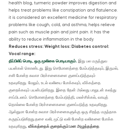
health blog, turmeric powder improves digestion and
helps treat problems like constipation and flatulence.
it is considered an excellent medicine for respiratory
problems like cough, cold, and asthma, helps relieve
pain such as muscle pain and joint pain. it has the
ability to reduce inflammation in the body.
Reduces stress:
Weight loss:
Diabetes control:
Vocal range:
திப்பிலிப் பொடி, ஒரு மூலிகை பொடியாகும்.
இது பல மருத்துவ
பயன்கள் கொண்டது.
இது செரிமானத்தை மேம்படுத்தவும், இருமல்,
சளி போன்ற சுவாச பிரச்சனைகளை குணப்படுத்தவும்
உதவுகிறது.
மேலும், உடல் வலியை போக்கவும், வீக்கத்தை
குறைக்கவும் பயன்படுகிறது.
இதை தேன் அல்லது பாலுடன் கலந்து
சாப்பிடலாம்.
செரிமானத்தை மேம்படுத்தி, மலச்சிக்கல், வாயுத்
தொல்லை போன்ற பிரச்சனைகளை குணப்படுத்த உதவுகிறது.
ஆஸ்துமா போன்ற சுவாச பிரச்சனைகளுக்கு ஒரு சிறந்த மருந்தாக
கருதப்படுகிறது.
தசை வலி, மூட்டு வலி போன்ற வலிகளை போக்க
உதவுகிறது,
வீக்கத்தைக் குறைக்கும்:
மன அழுத்தத்தை