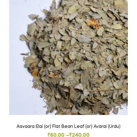
variants.
The
options
may
be
chosen
on
the
product
page
Aavaara Elai (or) Flat Bean Leaf (or) Avarai (Urdu)
Price
₹
60.00
–
₹
240.00