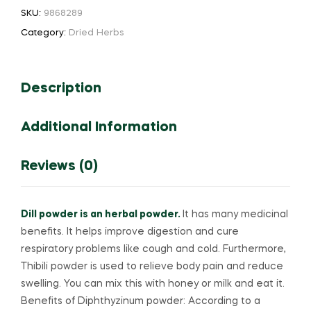
Powder
SKU:
9868289
/
Category:
Dried Herbs
திப்பிலிப்
பொடி
quantity
Description
Additional Information
Reviews (0)
Dill powder is an herbal powder.
It has many medicinal
benefits.
It helps improve digestion and cure
respiratory problems like cough and cold.
Furthermore,
Thibili powder is used to relieve body pain and reduce
swelling.
You can mix this with honey or milk and eat it.
Benefits of Diphthyzinum powder: According to a