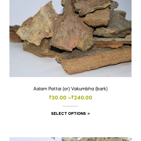
Aalam Pattai (or) Vakumbha (bark)
Price
₹
30.00
–
₹
240.00
range:
This
SELECT OPTIONS
₹30.00
product
through
has
₹240.00
multiple