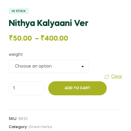
IN STOCK
Nithya Kalyaani Ver
Price
₹
50.00
–
₹
400.00
range:
weight
₹50.00
through
Clear
Nithya
₹400.00
ADD TO CART
Kalyaani
Ver
quantity
SKU:
8835
Category:
Dried Herbs