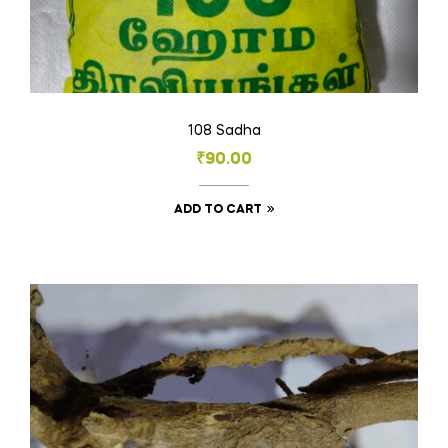
108 Sadha
₹
90.00
ADD TO CART