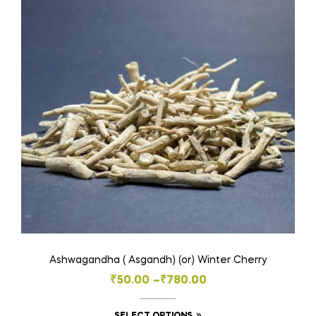
variants.
The
options
may
be
chosen
on
the
product
page
Ashwagandha ( Asgandh) (or) Winter Cherry
Price
₹
50.00
–
₹
780.00
range:
This
SELECT OPTIONS