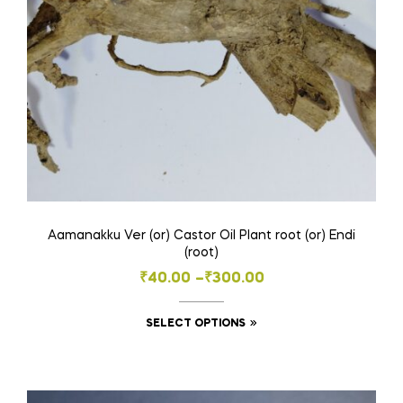
Aamanakku Ver (or) Castor Oil Plant root (or) Endi
(root)
Price
₹
40.00
–
₹
300.00
range:
This
SELECT OPTIONS
₹40.00
product
through
has
₹300.00
multiple