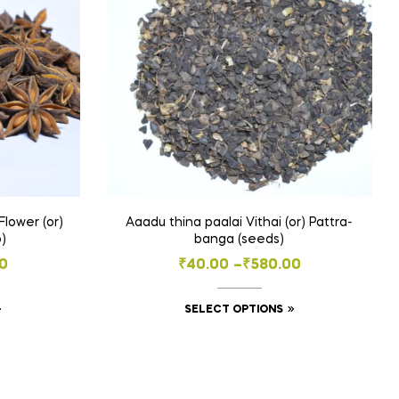
Flower (or)
Aaadu thina paalai Vithai (or) Pattra-
)
banga (seeds)
Price
0
₹
40.00
–
₹
580.00
range:
This
This
SELECT OPTIONS
₹40.00
product
product
h
through
has
has
0
₹580.00
multiple
multiple
variants.
variants.