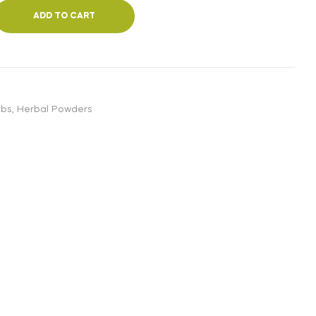
₹36,000.00
ADD TO CART
rbs
,
Herbal Powders