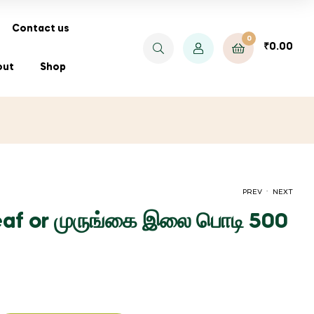
Contact us
0
₹
0.00
out
Shop
.
PREV
NEXT
eaf or முருங்கை இலை பொடி 500
PRICE
₹
₹
70.00
550.00
–
₹
36,000.00
RANGE:
₹550.00
THROUGH