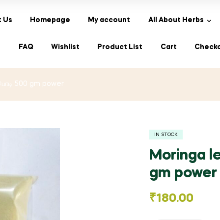
 Us
Homepage
My account
All About Herbs
s
FAQ
Wishlist
Product List
Cart
Check
 பொடி 500 gm power
IN STOCK
Moringa l
gm power
₹
180.00