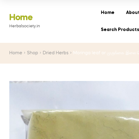
Home
About
Home
Herbalsociety.in
Search Product
Home
Shop
Dried Herbs
Moringa leaf or முருங்கை இலை