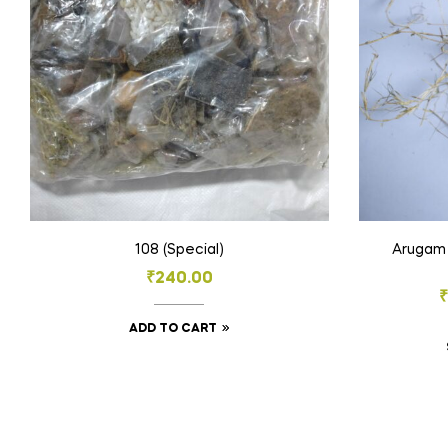
108 (Special)
Arugam 
₹
240.00
₹
ADD TO CART