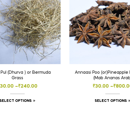
Pul (Dhurva ) or Bermuda
Annaasi Poo (or)Pineapple 
Grass
(Mab Ananas Arab
Price
Price
30.00
–
₹
240.00
₹
30.00
–
₹
800.0
range:
range:
This
SELECT OPTIONS
SELECT OPTIONS
₹30.00
₹30.00
product
through
throug
has
₹240.00
₹800.0
multiple
variants.