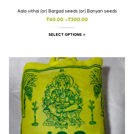
Aala vithai (or) Bargad seeds (or) Banyan seeds
Price
₹
40.00
–
₹
300.00
range:
This
SELECT OPTIONS
₹40.00
product
through
has
₹300.00
multiple
variants.
The
options
may
be
chosen
on
the
product
page