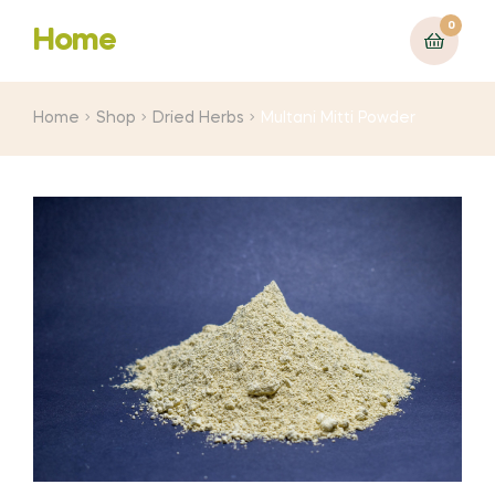
0
Home
Home
Shop
Dried Herbs
Multani Mitti Powder