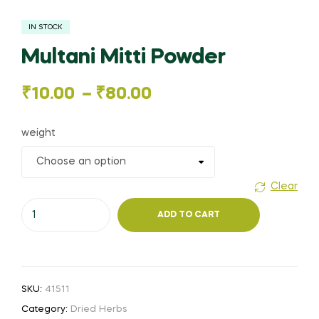
IN STOCK
Multani Mitti Powder
Price
₹
10.00
–
₹
80.00
range:
weight
₹10.00
through
Clear
Multani
₹80.00
ADD TO CART
Mitti
Powder
quantity
SKU:
41511
Category:
Dried Herbs