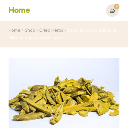
0
Home
Home
Shop
Dried Herbs
Kasturi manjal kizangu or
Musk turmeric கஸ்தூரி மஞ்சள்