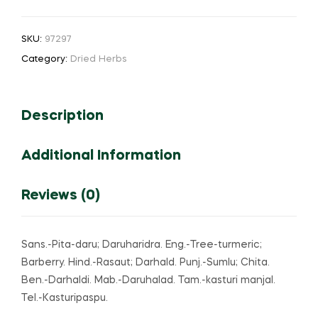
or
Musk
SKU:
97297
turmeric
Category:
Dried Herbs
கஸ்தூரி
மஞ்சள்
quantity
Description
Additional Information
Reviews (0)
Sans.-Pita-daru; Daruharidra. Eng.-Tree-turmeric;
Barberry. Hind.-Rasaut; Darhald. Punj.-Sumlu; Chita.
Ben.-Darhaldi. Mab.-Daruhalad. Tam.-kasturi manjal.
Tel.-Kasturipaspu.