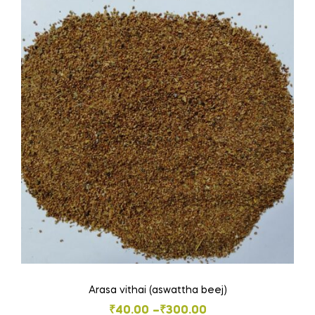
Arasa vithai (aswattha beej)
Price
₹
40.00
–
₹
300.00