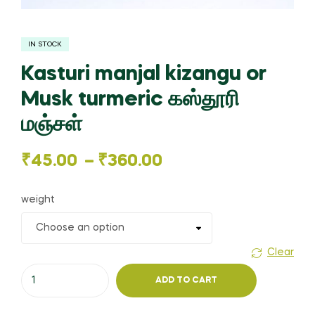
IN STOCK
Kasturi manjal kizangu or
Musk turmeric கஸ்தூரி
மஞ்சள்
Price
₹
45.00
–
₹
360.00
range:
weight
₹45.00
through
Clear
Kasturi
₹360.00
ADD TO CART
manjal
kizangu