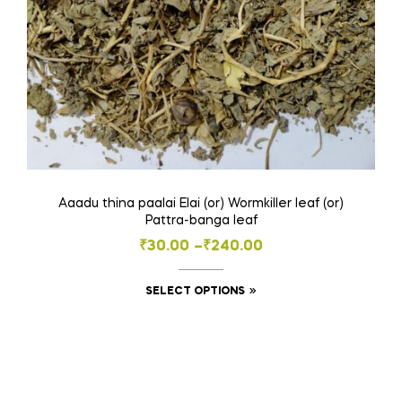
Aaadu thina paalai Elai (or) Wormkiller leaf (or)
Pattra-banga leaf
Price
₹
30.00
–
₹
240.00
range:
This
SELECT OPTIONS
₹30.00
product
through
has
₹240.00
multiple
variants.