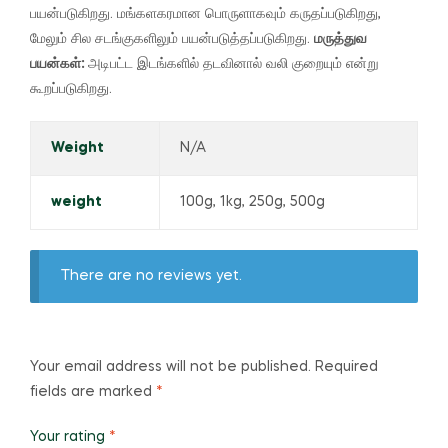
பயன்படுகிறது.
மங்களகரமான பொருளாகவும் கருதப்படுகிறது,
மேலும் சில சடங்குகளிலும் பயன்படுத்தப்படுகிறது.
மருத்துவ
பயன்கள்:
அடிபட்ட இடங்களில் தடவினால் வலி குறையும் என்று
கூறப்படுகிறது.
Weight
N/A
weight
100g, 1kg, 250g, 500g
There are no reviews yet.
Your email address will not be published.
Required
fields are marked
*
Your rating
*