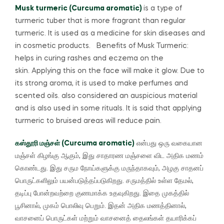
Musk turmeric (Curcuma aromatic)
is a type of
turmeric tuber that is more fragrant than regular
turmeric.
It is used as a medicine for skin diseases and
in cosmetic products.
Benefits of Musk Turmeric:
helps in curing rashes and eczema on the
skin.
Applying this on the face will make it glow.
Due to
its strong aroma, it is used to make perfumes and
scented oils. also considered an auspicious material
and is also used in some rituals. It is said that applying
turmeric to bruised areas will reduce pain.
கஸ்தூரி மஞ்சள் (Curcuma aromatic)
என்பது ஒரு வகையான
மஞ்சள் கிழங்கு ஆகும், இது சாதாரண மஞ்சளை விட அதிக மணம்
கொண்டது.
இது சரும நோய்களுக்கு மருந்தாகவும், அழகு சாதனப்
பொருட்களிலும் பயன்படுத்தப்படுகிறது.
சருமத்தில் உள்ள தேமல்,
தடிப்பு போன்றவற்றை குணமாக்க உதவுகிறது.
இதை முகத்தில்
பூசினால், முகம் பொலிவு பெறும்.
இதன் அதிக மணத்தினால்,
வாசனைப் பொருட்கள் மற்றும் வாசனைத் தைலங்கள் தயாரிக்கப்