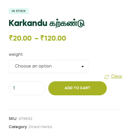
IN STOCK
Karkandu கற்கண்டு
Price
₹
20.00
–
₹
120.00
range:
weight
₹20.00
through
Clear
Karkandu
₹120.00
ADD TO CART
கற்கண்டு
quantity
SKU:
479692
Category:
Dried Herbs