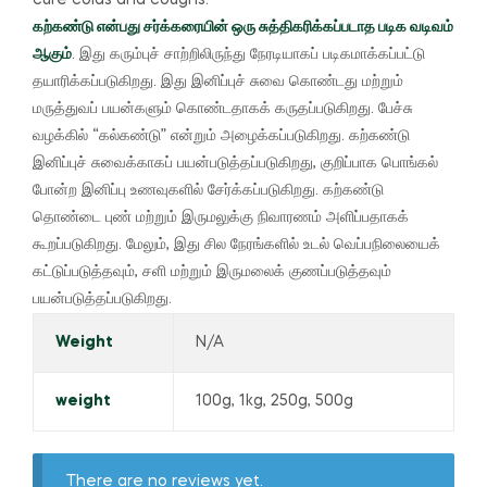
கற்கண்டு என்பது சர்க்கரையின் ஒரு சுத்திகரிக்கப்படாத படிக வடிவம்
ஆகும்
.
இது கரும்புச் சாற்றிலிருந்து நேரடியாகப் படிகமாக்கப்பட்டு
தயாரிக்கப்படுகிறது.
இது இனிப்புச் சுவை கொண்டது மற்றும்
மருத்துவப் பயன்களும் கொண்டதாகக் கருதப்படுகிறது.
பேச்சு
வழக்கில் “கல்கண்டு” என்றும் அழைக்கப்படுகிறது.
கற்கண்டு
இனிப்புச் சுவைக்காகப் பயன்படுத்தப்படுகிறது, குறிப்பாக பொங்கல்
போன்ற இனிப்பு உணவுகளில் சேர்க்கப்படுகிறது.
கற்கண்டு
தொண்டை புண் மற்றும் இருமலுக்கு நிவாரணம் அளிப்பதாகக்
கூறப்படுகிறது.
மேலும், இது சில நேரங்களில் உடல் வெப்பநிலையைக்
கட்டுப்படுத்தவும், சளி மற்றும் இருமலைக் குணப்படுத்தவும்
பயன்படுத்தப்படுகிறது.
Weight
N/A
weight
100g, 1kg, 250g, 500g
There are no reviews yet.