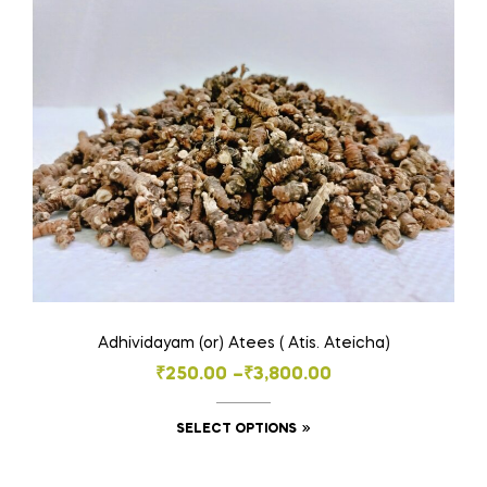
variants.
The
options
may
be
chosen
on
the
product
page
Adhividayam (or) Atees ( Atis. Ateicha)
Price
₹
250.00
–
₹
3,800.00
range:
This
SELECT OPTIONS
₹250.00
product
through
has