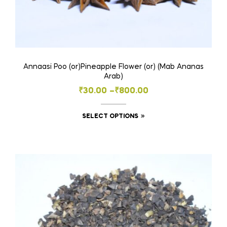
Annaasi Poo (or)Pineapple Flower (or) (Mab Ananas
Arab)
Price
₹
30.00
–
₹
800.00
range:
This
SELECT OPTIONS
₹30.00
product
through
has
₹800.00
multiple
variants.
The
options
may
be