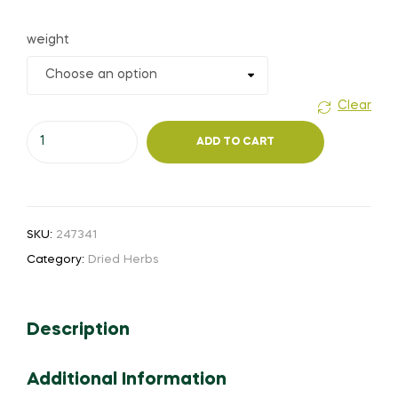
range:
weight
₹200.00
through
Clear
Kaatu
₹3,200.00
ADD TO CART
Elakai
or
Wild
cardamom
SKU:
247341
காட்டு
Category:
Dried Herbs
ஏலக்காய்
quantity
Description
Additional Information