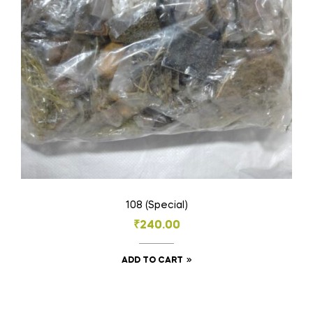
chosen
on
the
product
page
108 (Special)
₹
240.00
ADD TO CART