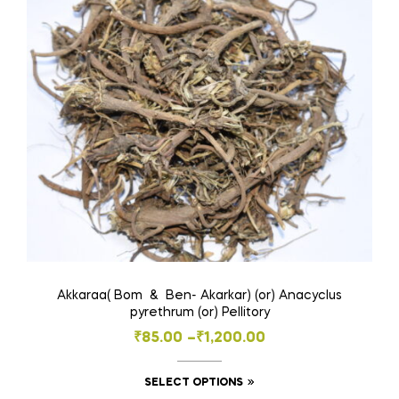
may
be
chosen
on
the
product
page
Akkaraa( Bom & Ben- Akarkar) (or) Anacyclus
pyrethrum (or) Pellitory
Price
₹
85.00
–
₹
1,200.00
range:
This
SELECT OPTIONS
₹85.00