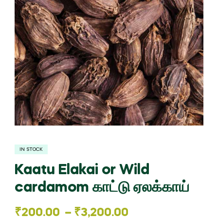
IN STOCK
Kaatu Elakai or Wild
cardamom காட்டு ஏலக்காய்
Price
₹
200.00
–
₹
3,200.00