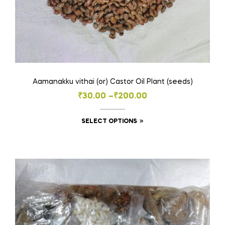
Aamanakku vithai (or) Castor Oil Plant (seeds)
Price
₹
30.00
–
₹
200.00
range:
This
SELECT OPTIONS
₹30.00
product
through
has
₹200.00
multiple
variants.
The
options
may
be