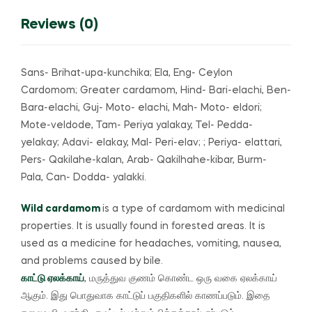
Reviews (0)
Sans- Brihat-upa-kunchika; Ela, Eng- Ceylon
Cardomom; Greater cardamom, Hind- Bari-elachi, Ben-
Bara-elachi, Guj- Moto- elachi, Mah- Moto- eldori;
Mote-veldode, Tam- Periya yalakay, Tel- Pedda-
yelakay; Adavi- elakay, Mal- Peri-elav; ; Periya- elattari,
Pers- Qakilahe-kalan, Arab- Qakilhahe-kibar, Burm-
Pala, Can- Dodda- yalakki.
Wild cardamom
is a type of cardamom with medicinal
properties.
It is usually found in forested areas.
It is
used as a medicine for headaches, vomiting, nausea,
and problems caused by bile.
காட்டு ஏலக்காய்
, மருத்துவ குணம் கொண்ட ஒரு வகை ஏலக்காய்
ஆகும்.
இது பொதுவாக காட்டுப் பகுதிகளில் காணப்படும்.
இதை